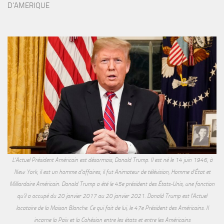
D'AMERIQUE
L'Actuel Président Américain est désormais, Donald Trump. Il est né le 14 juin 1946, à
New York, il est un homme d'affaires, il fut Animateur de télévision, Homme d'État et
Milliardaire Américain. Donald Trump a été le 45e président des États-Unis, une fonction
qu'il a occupé du 20 janvier 2017 au 20 janvier 2021. Donald Trump est l'Actuel
locataire de la Maison Blanche. Ce qui fait de lui, le 47e Président des Américains. Il
incarne la Paix et la Cohésion entre les états et entre les Américains