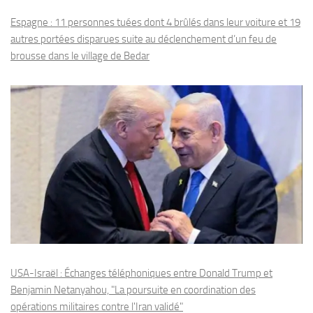
Espagne : 11 personnes tuées dont 4 brûlés dans leur voiture et 19
autres portées disparues suite au déclenchement d’un feu de
brousse dans le village de Bedar
USA-Israël : Échanges téléphoniques entre Donald Trump et
Benjamin Netanyahou, "La poursuite en coordination des
opérations militaires contre l'Iran validé"