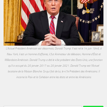
L'Actuel Président Américain est désormais, Donald Trump. Il est né le 14 juin 1946, à
New York, il est un homme d'affaires, il fut Animateur de télévision, Homme d'État et
Milliardaire Américain. Donald Trump a été le 45e président des États-Unis, une fonction
qu'il a occupé du 20 janvier 2017 au 20 janvier 2021. Donald Trump est l'Actuel
locataire de la Maison Blanche. Ce qui fait de lui, le 47e Président des Américains. Il
incarne la Paix et la Cohésion entre les états et entre les Américains