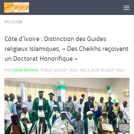
Skip to content
RELIGION
Côte d’Ivoire : Distinction des Guides
religieux Islamiques, « Des Cheikhs reçoivent
un Doctorat Honorifique »
PAR
SOMA BADIHAI
· PUBLIÉ
30 AOÛT 2024
· MIS À JOUR
30 AOÛT 2024