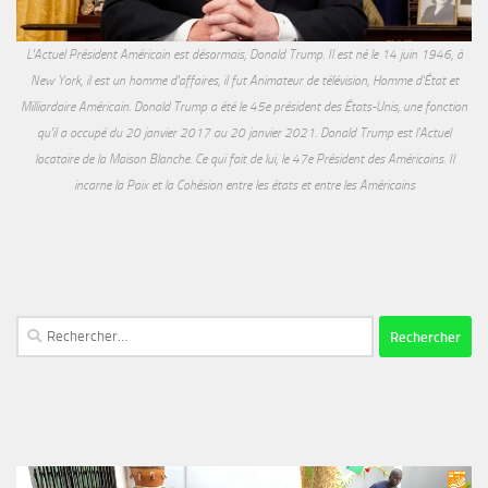
L'Actuel Président Américain est désormais, Donald Trump. Il est né le 14 juin 1946, à
New York, il est un homme d'affaires, il fut Animateur de télévision, Homme d'État et
Milliardaire Américain. Donald Trump a été le 45e président des États-Unis, une fonction
qu'il a occupé du 20 janvier 2017 au 20 janvier 2021. Donald Trump est l'Actuel
locataire de la Maison Blanche. Ce qui fait de lui, le 47e Président des Américains. Il
incarne la Paix et la Cohésion entre les états et entre les Américains
Rechercher :