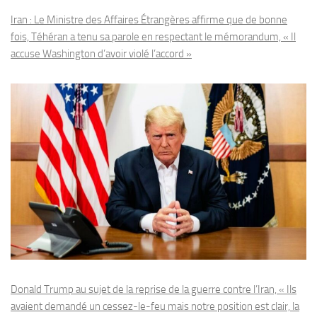
Iran : Le Ministre des Affaires Étrangères affirme que de bonne
fois, Téhéran a tenu sa parole en respectant le mémorandum, « Il
accuse Washington d’avoir violé l’accord »
Donald Trump au sujet de la reprise de la guerre contre l’Iran, « Ils
avaient demandé un cessez-le-feu mais notre position est clair, la