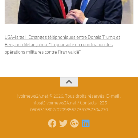
USA-Israël : Échanges téléphoniques entre Donald Trump et
Benjamin Netanyahou, "La poursuite en coordination des
opérations militaires contre l'Iran validé"
Ivoirnews24.net © 2026. Tous droits réservés. E-mail :
infos@ivoirnews24.net / Contacts : 225
0505313802/0709356273/0757304270