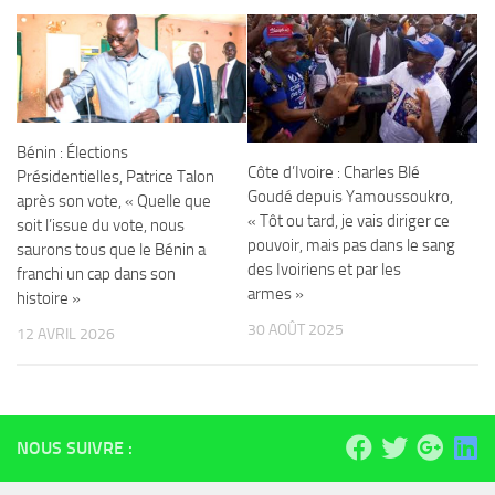
Bénin : Élections
Côte d’Ivoire : Charles Blé
Présidentielles, Patrice Talon
Goudé depuis Yamoussoukro,
après son vote, « Quelle que
« Tôt ou tard, je vais diriger ce
soit l’issue du vote, nous
pouvoir, mais pas dans le sang
saurons tous que le Bénin a
des Ivoiriens et par les
franchi un cap dans son
armes »
histoire »
30 AOÛT 2025
12 AVRIL 2026
NOUS SUIVRE :