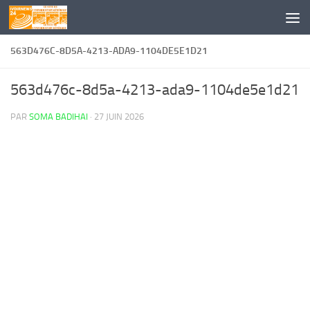
Skip to content
563D476C-8D5A-4213-ADA9-1104DE5E1D21
563d476c-8d5a-4213-ada9-1104de5e1d21
PAR
SOMA BADIHAI
·
27 JUIN 2026