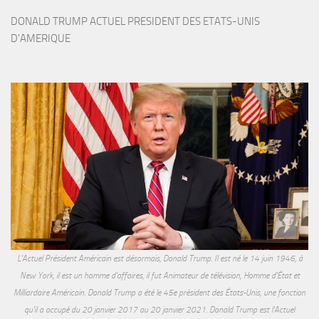
DONALD TRUMP ACTUEL PRESIDENT DES ETATS-UNIS 
D'AMERIQUE
L'Actuel Président Américain est désormais, Donald Trump. Il est né le 14 juin 1946, à
New York, il est un homme d'affaires, il fut Animateur de télévision, Homme d'État et
Milliardaire Américain. Donald Trump a été le 45e président des États-Unis, une fonction
qu'il a occupé du 20 janvier 2017 au 20 janvier 2021. Donald Trump est l'Actuel