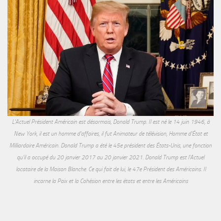
L'Actuel Président Américain est désormais, Donald Trump. Il est né le 14 juin 1946, à
New York, il est un homme d'affaires, il fut Animateur de télévision, Homme d'État et
Milliardaire Américain. Donald Trump a été le 45e président des États-Unis, une fonction
qu'il a occupé du 20 janvier 2017 au 20 janvier 2021. Donald Trump est l'Actuel
locataire de la Maison Blanche. Ce qui fait de lui, le 47e Président des Américains. Il
incarne la Paix et la Cohésion entre les états et entre les Américains