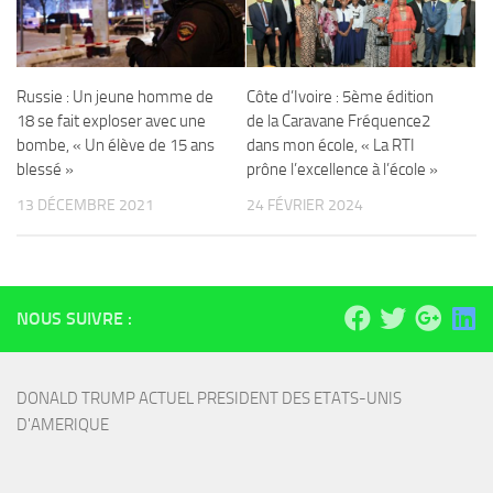
Russie : Un jeune homme de
Côte d’Ivoire : 5ème édition
18 se fait exploser avec une
de la Caravane Fréquence2
bombe, « Un élève de 15 ans
dans mon école, « La RTI
blessé »
prône l’excellence à l’école »
13 DÉCEMBRE 2021
24 FÉVRIER 2024
NOUS SUIVRE :
DONALD TRUMP ACTUEL PRESIDENT DES ETATS-UNIS 
D'AMERIQUE