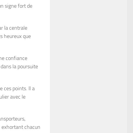
n signe fort de
r la centrale
ts heureux que
ine confiance
dans la poursuite
 ces points. Il a
ulier avec le
ansporteurs,
n exhortant chacun