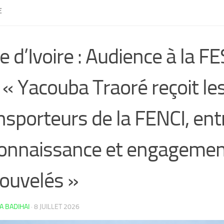
E
e d’Ivoire : Audience à la F
 « Yacouba Traoré reçoit le
nsporteurs de la FENCI, ent
onnaissance et engageme
ouvelés »
 BADIHAI
·
8 JUILLET 2026