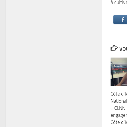
à cultiv
VOU
Côte d’I
National
« CI.NN
engage
Côte d’I