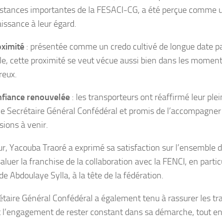
nstances importantes de la FESACI-CG, a été perçue comme u
issance à leur égard.
oximité
: présentée comme un credo cultivé de longue date pa
le, cette proximité se veut vécue aussi bien dans les momen
reux.
nfiance renouvelée
: les transporteurs ont réaffirmé leur ple
le Secrétaire Général Confédéral et promis de l’accompagner 
sions à venir.
r, Yacouba Traoré a exprimé sa satisfaction sur l’ensemble de
aluer la franchise de la collaboration avec la FENCI, en partic
e Abdoulaye Sylla, à la tête de la fédération.
étaire Général Confédéral a également tenu à rassurer les tr
 l’engagement de rester constant dans sa démarche, tout e