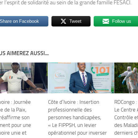
er l’esprit de solidarité au sein de la grande famille FESACI.
Share on Facebook
Tweet
Follow us
S AIMEREZ AUSSI...
voire : Journée
Côte d’Ivoire : Insertion
RDCongo :
e de la Paix,
professionnelle des
Le Centre 
 réaffirme son
personnes handicapées,
Contrôle e
ment pour une
« Le FIPPSH, un levier
des Maladi
voire unie et
opérationnel pour inverser
derniers c