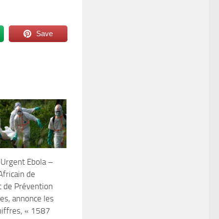
Save
 Urgent Ebola –
Africain de
t de Prévention
es, annonce les
hiffres, « 1587