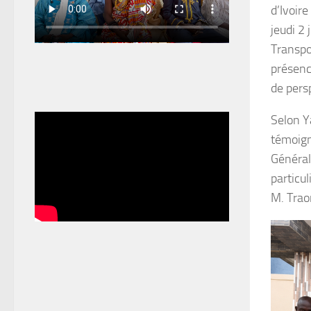
d’Ivoir
jeudi 2 
Transpo
présenc
de pers
Selon Y
témoign
Général
particu
M. Traor