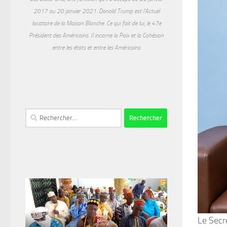
2017 au 20 janvier 2021. Donald Trump est l'Actuel
locataire de la Maison Blanche. Ce qui fait de lui, le 47e
Président des Américains. Il incarne la Paix et la Cohésion
entre les états et entre les Américains
Rechercher :
Le Secr