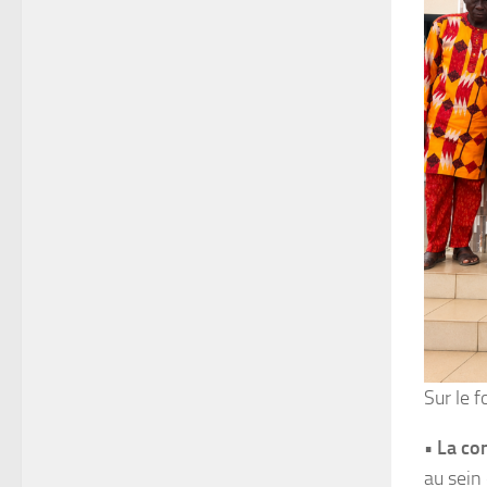
Sur le f
• La co
au sein 