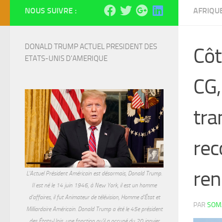
NOUS SUIVRE :
AFRIQU
DONALD TRUMP ACTUEL PRESIDENT DES 
Côt
ETATS-UNIS D'AMERIQUE
CG,
tra
rec
ren
L'Actuel Président Américain est désormais, Donald Trump.
Il est né le 14 juin 1946, à New York, il est un homme
d'affaires, il fut Animateur de télévision, Homme d'État et
PAR
SOMA
Milliardaire Américain. Donald Trump a été le 45e président
des États-Unis, une fonction qu'il a occupé du 20 janvier