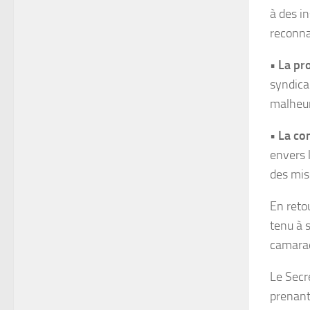
à des i
reconna
• La pr
syndica
malheu
• La co
envers 
des mis
En retou
tenu à s
camarad
Le Secr
prenant