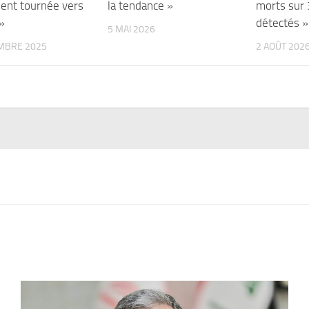
ent tournée vers
la tendance »
morts sur
 »
détectés »
5 MAI 2026
MBRE 2025
2 AOÛT 202