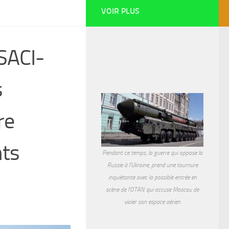
VOIR PLUS
ESACI-
s
re
nts
Pendant ce temps, la guerre qui oppose la
Russie à l'Ukraine, prend une tournure
inquiétante avec la possible entrée en
scène de l'OTAN qui accuse Moscou de
violer son espace aérien