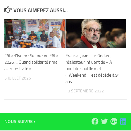
VOUS AIMEREZ AUSSI...
Côte d’Ivoire : Selmer en Fête
France : Jean-Luc Godard,
2026, « Quand solidarité rime
réalisateur influent de « A
avec festivité »
bout de souffle » et
« Weekend », est décède à 91
5 JUILLET 2026
ans
13 SEPTEMBRE 2022
NOUS SUIVRE :