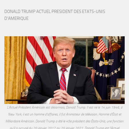
DONALD TRUMP ACTUEL PRESIDENT DES ETATS-UNIS 
D'AMERIQUE
L'Actuel Président Américain est désormais, Donald Trump. Il est né le 14 juin 1946, à
New York, il est un homme d'affaires, il fut Animateur de télévision, Homme d'État et
Milliardaire Américain. Donald Trump a été le 45e président des États-Unis, une fonction
qu'il a occupé du 20 janvier 2017 au 20 janvier 2021. Donald Trump est l'Actuel