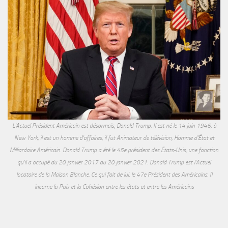
L'Actuel Président Américain est désormais, Donald Trump. Il est né le 14 juin 1946, à
New York, il est un homme d'affaires, il fut Animateur de télévision, Homme d'État et
Milliardaire Américain. Donald Trump a été le 45e président des États-Unis, une fonction
qu'il a occupé du 20 janvier 2017 au 20 janvier 2021. Donald Trump est l'Actuel
locataire de la Maison Blanche. Ce qui fait de lui, le 47e Président des Américains. Il
incarne la Paix et la Cohésion entre les états et entre les Américains