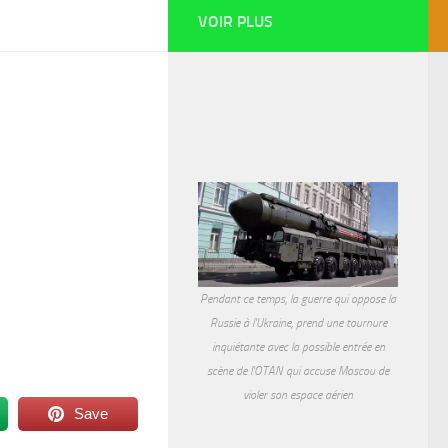
VOIR PLUS
Pendant ce temps, la guerre qui oppose la
Russie à l'Ukraine, prend une tournure
inquiétante avec la possible entrée en
scène de l'OTAN qui accuse Moscou de
violer son espace aérien
Save