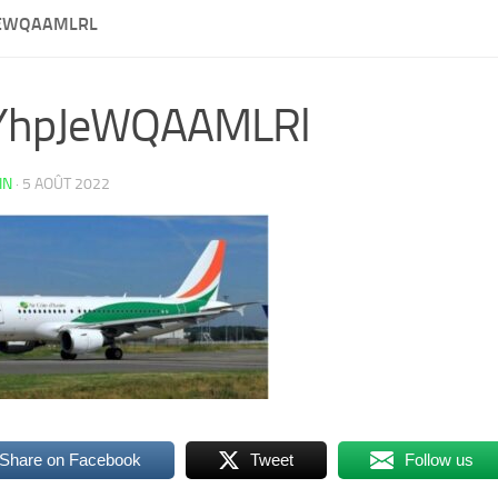
JEWQAAMLRL
YhpJeWQAAMLRl
IN
·
5 AOÛT 2022
Share on Facebook
Tweet
Follow us