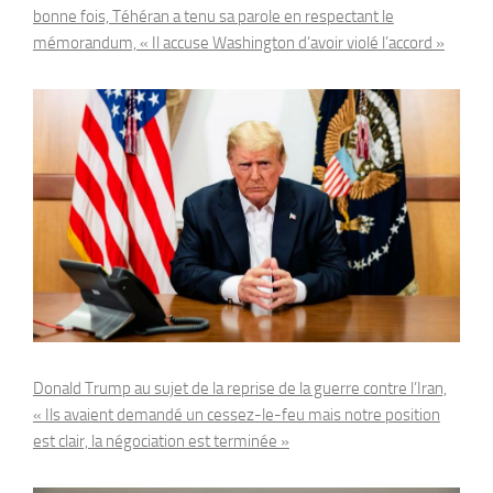
bonne fois, Téhéran a tenu sa parole en respectant le
mémorandum, « Il accuse Washington d’avoir violé l’accord »
Donald Trump au sujet de la reprise de la guerre contre l’Iran,
« Ils avaient demandé un cessez-le-feu mais notre position
est clair, la négociation est terminée »