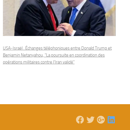
USA-Israël : Échanges téléphoniques entre Donald Trump et
Benjamin Netanyahou, "La poursuite en coordination des
opérations militaires contre l'Iran validé"