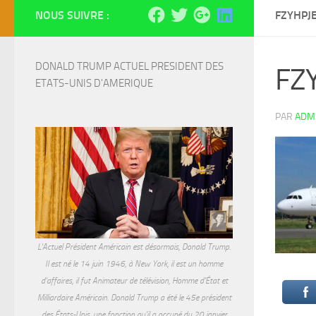
NOUS SUIVRE :
FZYHP
DONALD TRUMP ACTUEL PRESIDENT DES 
FZ
ETATS-UNIS D'AMERIQUE
PAR
ADM
L'Actuel Président Américain est désormais, Donald Trump.
Il est né le 14 juin 1946, à New York, il est un homme
d'affaires, il fut Animateur de télévision, Homme d'État et
Milliardaire Américain. Donald Trump a été le 45e président
des États-Unis, une fonction qu'il a occupé du 20 janvier