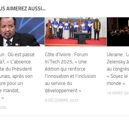
S AIMEREZ AUSSI...
n : Où est passé
Côte d’Ivoire : Forum
Ukraine : 
a?, « L’absence
In’Tech 2025, « Une
Zelensky à
ée du Président
édition qui renforce
au congrès
nais, après son
l’innovation et l’inclusion
« Soyez le
ure pour un
au service du
monde »
e mandat,
développement »
16 MARS 20
 »
8 DÉCEMBRE 2025
026