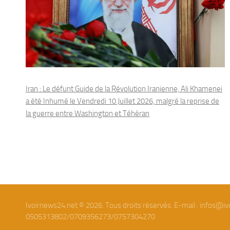
Iran : Le défunt Guide de la Révolution Iranienne, Ali Khamenei
a été Inhumé le Vendredi 10 Juillet 2026, malgré la reprise de
la guerre entre Washington et Téhéran
Ivoirnews24.net © 2026. Tous droits réservés. E-mail : infos@iv
0505313802/0709356273/0757304270