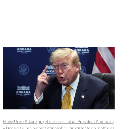
États-Unis : Affaire projet d’assassinat du Président Américain,
« Donald Trump promet d’anéantir l’Iran s’il tente de mettre sa