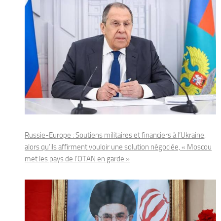
Russie-Europe : Soutiens militaires et financiers à l’Ukraine,
alors qu’ils affirment vouloir une solution négociée, « Moscou
met les pays de l’OTAN en garde »