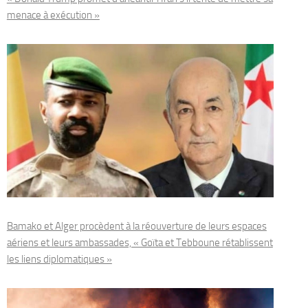
menace à exécution »
Bamako et Alger procèdent à la réouverture de leurs espaces
aériens et leurs ambassades, « Goïta et Tebboune rétablissent
les liens diplomatiques »