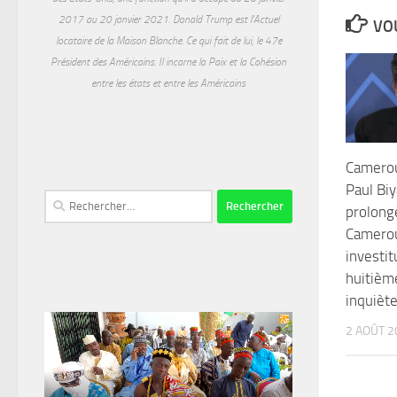
2017 au 20 janvier 2021. Donald Trump est l'Actuel
VOU
locataire de la Maison Blanche. Ce qui fait de lui, le 47e
Président des Américains. Il incarne la Paix et la Cohésion
entre les états et entre les Américains
Camerou
Paul Biy
Rechercher :
prolong
Camerou
investit
huitièm
inquiète
2 AOÛT 2