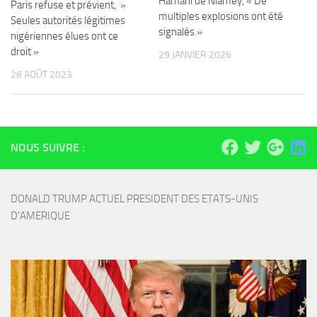
Hamani de Niamey, « De
Paris refuse et prévient, »
multiples explosions ont été
Seules autorités légitimes
signalés »
nigériennes élues ont ce
droit »
29 JANVIER 2026
26 AOÛT 2023
NOUS SUIVRE :
DONALD TRUMP ACTUEL PRESIDENT DES ETATS-UNIS 
D'AMERIQUE