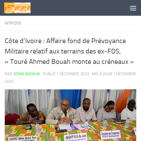
Skip to content
AFRIQUE
Côte d’Ivoire : Affaire fond de Prévoyance
Militaire relatif aux terrains des ex-FDS,
« Touré Ahmed Bouah monte au créneaux »
PAR
SOMA BADIHAI
· PUBLIÉ
1 DÉCEMBRE 2023
· MIS À JOUR
1 DÉCEMBRE
2023