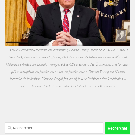
L'Actuel Président Américain est désormais, Donald Trump. Il est né le 14 juin 1946, à
New York, il est un homme d'affaires, il fut Animateur de télévision, Homme d'État et
Milliardaire Américain. Donald Trump a été le 45e président des États-Unis, une fonction
qu'il a occupé du 20 janvier 2017 au 20 janvier 2021. Donald Trump est l'Actuel
locataire de la Maison Blanche. Ce qui fait de lui, le 47e Président des Américains. Il
incarne la Paix et la Cohésion entre les états et entre les Américains
Rechercher :