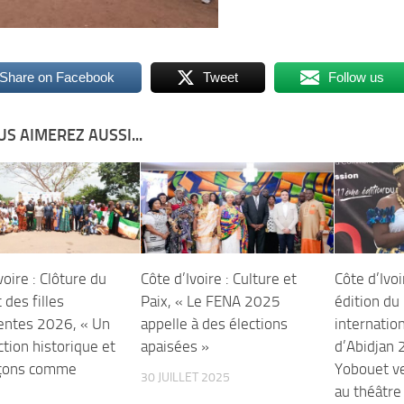
Share on Facebook
Tweet
Follow us
S AIMEREZ AUSSI...
voire : Clôture du
Côte d’Ivoire : Culture et
Côte d’Ivo
des filles
Paix, « Le FENA 2025
édition du 
entes 2026, « Un
appelle à des élections
internatio
ction historique et
apaisées »
d’Abidjan 
rçons comme
Yobouet ve
30 JUILLET 2025
au théâtre 