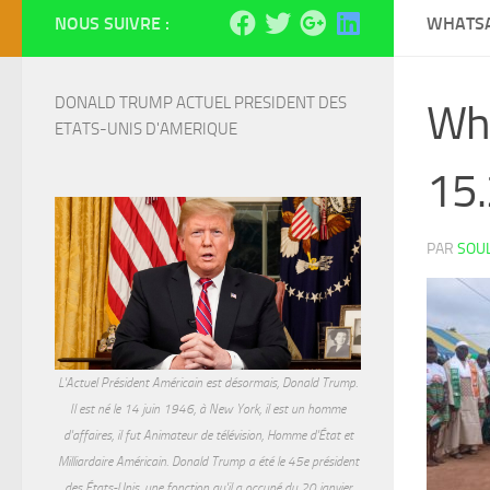
NOUS SUIVRE :
WHATSA
DONALD TRUMP ACTUEL PRESIDENT DES 
Wh
ETATS-UNIS D'AMERIQUE
15.
PAR
SOU
L'Actuel Président Américain est désormais, Donald Trump.
Il est né le 14 juin 1946, à New York, il est un homme
d'affaires, il fut Animateur de télévision, Homme d'État et
Milliardaire Américain. Donald Trump a été le 45e président
des États-Unis, une fonction qu'il a occupé du 20 janvier