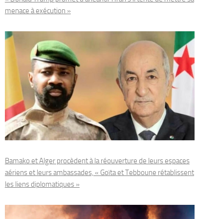
menace à exécution »
Bamako et Alger procèdent à la réouverture de leurs espaces
aériens et leurs ambassades, « Goïta et Tebboune rétablissent
les liens diplomatiques »