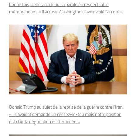
bonne fois, Téhéran a tenu sa parole en respectant le
mémorandum, « Il accuse Washington d’avoir violé l’accord »
Donald Trump au sujet de la reprise de la guerre contre l’Iran,
« Ils avaient demandé un cessez-le-feu mais notre position
est clair, la négociation est terminée »