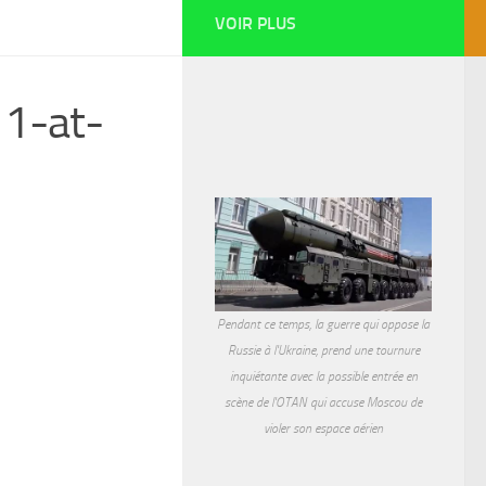
VOIR PLUS
1-at-
Pendant ce temps, la guerre qui oppose la
Russie à l'Ukraine, prend une tournure
inquiétante avec la possible entrée en
scène de l'OTAN qui accuse Moscou de
violer son espace aérien