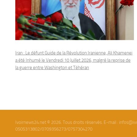
Iran : Le défunt Guide de la Révolution Iranienne, Ali Khamenei
a été Inhumé le Vendredi 10 Juillet 2026, malgré la reprise de
la guerre entre Washington et Téhéran
Ivoirnews24.net © 2026. Tous droits réservés. E-mail : infos@iv
0505313802/0709356273/0757304270