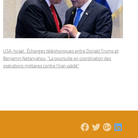
USA-Israël : Échanges téléphoniques entre Donald Trump et
Benjamin Netanyahou, "La poursuite en coordination des
opérations militaires contre l'Iran validé"