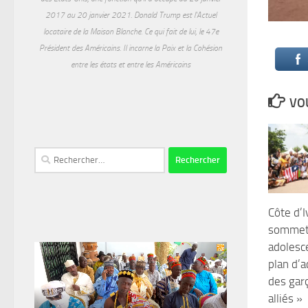
2017 au 20 janvier 2021. Donald Trump est l'Actuel
locataire de la Maison Blanche. Ce qui fait de lui, le 47e
Président des Américains. Il incarne la Paix et la Cohésion
entre les états et entre les Américains
VOU
Rechercher :
Côte d’I
sommet 
adolesc
plan d’a
des ga
alliés »