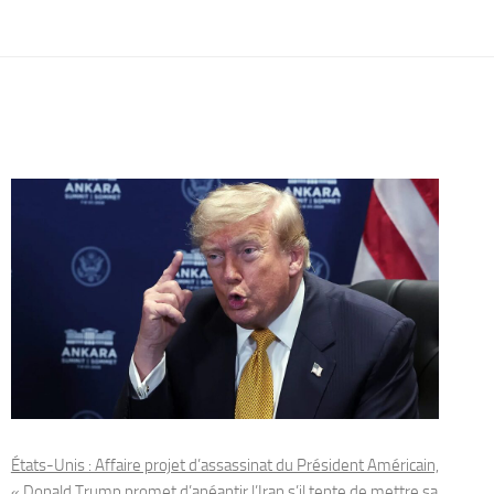
États-Unis : Affaire projet d’assassinat du Président Américain,
« Donald Trump promet d’anéantir l’Iran s’il tente de mettre sa