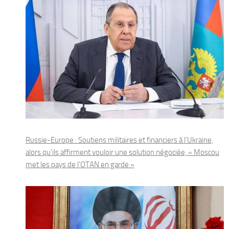
Russie-Europe : Soutiens militaires et financiers à l’Ukraine,
alors qu’ils affirment vouloir une solution négociée, « Moscou
met les pays de l’OTAN en garde »