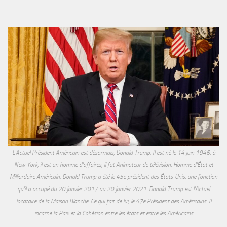
L'Actuel Président Américain est désormais, Donald Trump. Il est né le 14 juin 1946, à
New York, il est un homme d'affaires, il fut Animateur de télévision, Homme d'État et
Milliardaire Américain. Donald Trump a été le 45e président des États-Unis, une fonction
qu'il a occupé du 20 janvier 2017 au 20 janvier 2021. Donald Trump est l'Actuel
locataire de la Maison Blanche. Ce qui fait de lui, le 47e Président des Américains. Il
incarne la Paix et la Cohésion entre les états et entre les Américains