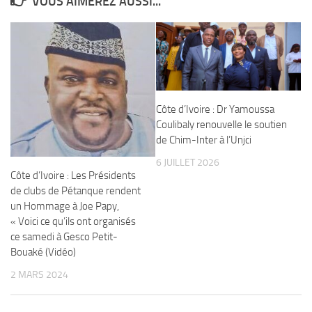
VOUS AIMEREZ AUSSI...
Côte d’Ivoire : Dr Yamoussa
Coulibaly renouvelle le soutien
de Chim-Inter à l’Unjci
6 JUILLET 2026
Côte d’Ivoire : Les Présidents
de clubs de Pétanque rendent
un Hommage à Joe Papy,
« Voici ce qu’ils ont organisés
ce samedi à Gesco Petit-
Bouaké (Vidéo)
2 MARS 2024