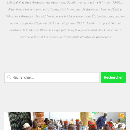
L'Actuel Président Américain est désormais, Donald Trump. Il est né le 14 juin 1946, à
New York, il est un homme d'affaires, il fut Animateur de télévision, Homme d'État et
Milliardaire Américain. Donald Trump a été le 45e président des États-Unis, une fonction
qu'il a occupé du 20 janvier 2017 au 20 janvier 2021. Donald Trump est l'Actuel
locataire de la Maison Blanche. Ce qui fait de lui, le 47e Président des Américains. Il
incarne la Paix et la Cohésion entre les états et entre les Américains
Rechercher :