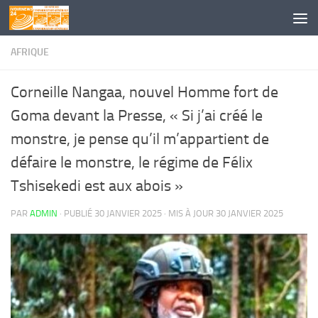
Skip to content
AFRIQUE
Corneille Nangaa, nouvel Homme fort de
Goma devant la Presse, « Si j’ai créé le
monstre, je pense qu’il m’appartient de
défaire le monstre, le régime de Félix
Tshisekedi est aux abois »
PAR
ADMIN
· PUBLIÉ
30 JANVIER 2025
· MIS À JOUR
30 JANVIER 2025