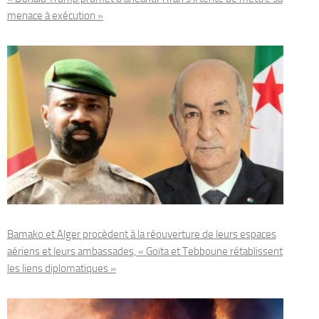
menace à exécution »
Bamako et Alger procèdent à la réouverture de leurs espaces
aériens et leurs ambassades, « Goïta et Tebboune rétablissent
les liens diplomatiques »