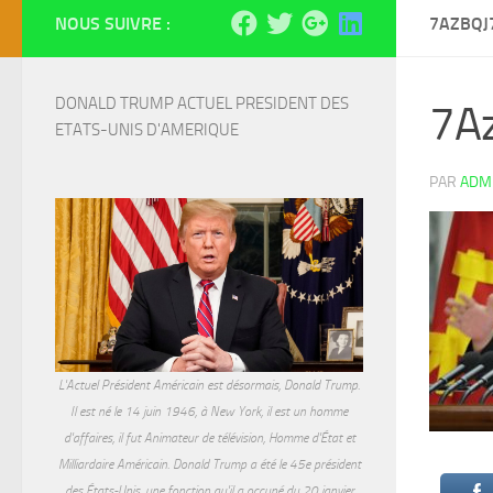
NOUS SUIVRE :
7AZBQJ
DONALD TRUMP ACTUEL PRESIDENT DES 
7A
ETATS-UNIS D'AMERIQUE
PAR
ADM
L'Actuel Président Américain est désormais, Donald Trump.
Il est né le 14 juin 1946, à New York, il est un homme
d'affaires, il fut Animateur de télévision, Homme d'État et
Milliardaire Américain. Donald Trump a été le 45e président
des États-Unis, une fonction qu'il a occupé du 20 janvier