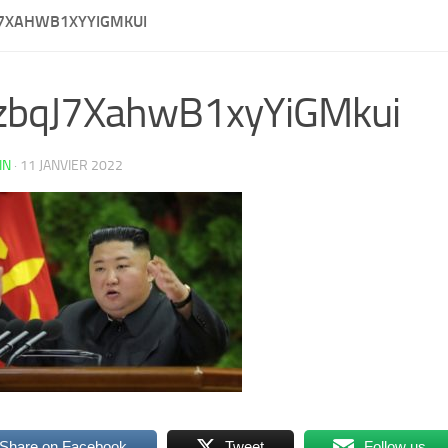
7XAHWB1XYYIGMKUI
zbqJ7XahwB1xyYiGMkui
IN
·
11 JANVIER 2022
Share on Facebook
Tweet
Follow us