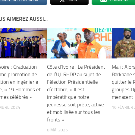
S AIMEREZ AUSSI...
voire : Graduation
Côte d’Ivoire : Le Président
Mali : Alor
ème promotion de
de l’UJ-RHDP au sujet de
Barkhane s
tion en ingénierie
l’élection Présidentielle
quitter le 
e, « 19 Hommes et
d’octobre, « Il est
groupes Dj
es célébrés »
impératif que notre
menacent 
jeunesse soit prête, active
MBRE 2024
16 FÉVRIER
et mobilisée sur tous les
fronts »
8 MAI 2025