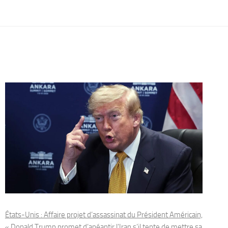
États-Unis : Affaire projet d’assassinat du Président Américain,
« Donald Trump promet d’anéantir l’Iran s’il tente de mettre sa