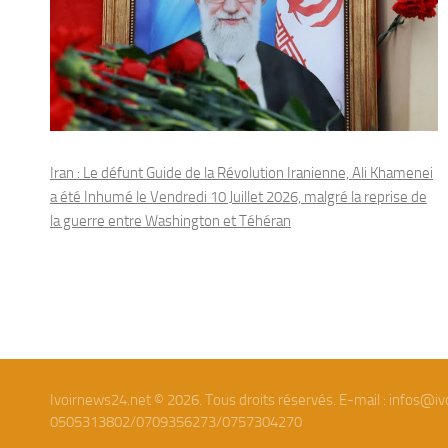
Iran : Le défunt Guide de la Révolution Iranienne, Ali Khamenei
a été Inhumé le Vendredi 10 Juillet 2026, malgré la reprise de
la guerre entre Washington et Téhéran
Ivoirnews24.net © 2026. Tous droits réservés. E-mail : infos@iv
0505313802/0709356273/0757304270