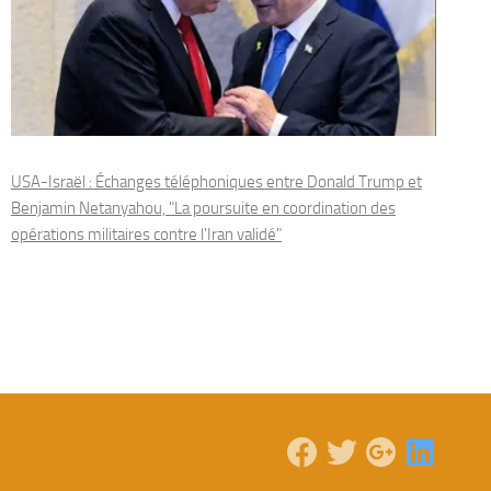
USA-Israël : Échanges téléphoniques entre Donald Trump et
Benjamin Netanyahou, "La poursuite en coordination des
opérations militaires contre l'Iran validé"