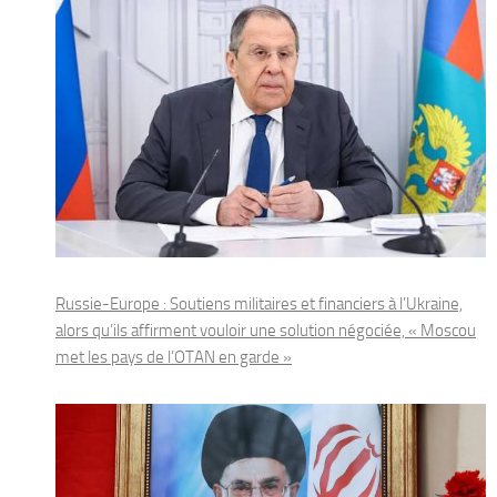
Russie-Europe : Soutiens militaires et financiers à l’Ukraine,
alors qu’ils affirment vouloir une solution négociée, « Moscou
met les pays de l’OTAN en garde »