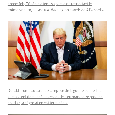
bonne fois, Téhéran a tenu sa parole en respectant le
mémorandum, « Il accuse Washington d’avoir violé l’accord »
Donald Trump au sujet de la reprise de la guerre contre l’Iran,
« Ils avaient demandé un cessez-le-feu mais notre position
est clair, la négociation est terminée »