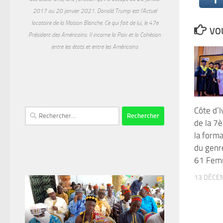
2017 au 20 janvier 2021. Donald Trump est l'Actuel
locataire de la Maison Blanche. Ce qui fait de lui, le 47e
VOU
Président des Américains. Il incarne la Paix et la Cohésion
entre les états et entre les Américains
Côte d’I
Rechercher :
de la 7
la forma
du genr
61 Femm
13 DÉCE