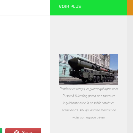
VOIR PLUS
Pendant ce temps, la guerre qui oppose la
Russie à l'Ukraine, prend une tournure
inquiétante avec la possible entrée en
scène de l'OTAN qui accuse Moscou de
violer son espace aérien
Save