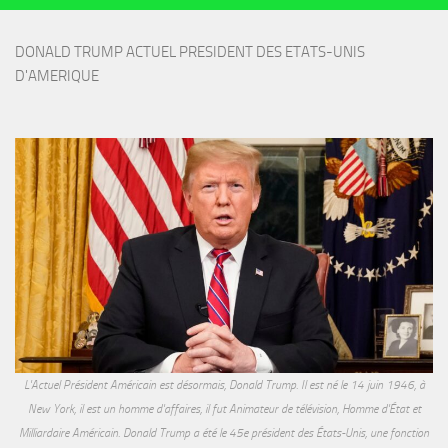
DONALD TRUMP ACTUEL PRESIDENT DES ETATS-UNIS 
D'AMERIQUE
L'Actuel Président Américain est désormais, Donald Trump. Il est né le 14 juin 1946, à
New York, il est un homme d'affaires, il fut Animateur de télévision, Homme d'État et
Milliardaire Américain. Donald Trump a été le 45e président des États-Unis, une fonction