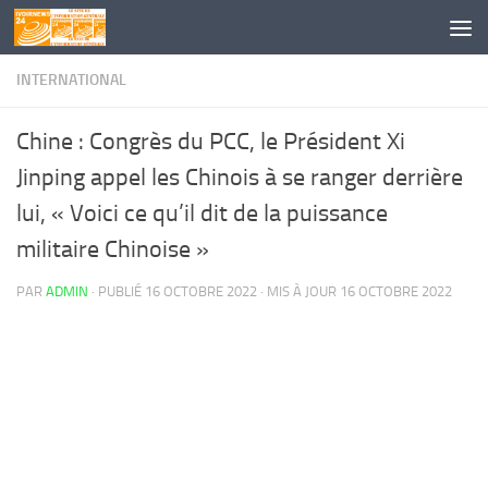
Skip to content
INTERNATIONAL
Chine : Congrès du PCC, le Président Xi
Jinping appel les Chinois à se ranger derrière
lui, « Voici ce qu’il dit de la puissance
militaire Chinoise »
PAR
ADMIN
· PUBLIÉ
16 OCTOBRE 2022
· MIS À JOUR
16 OCTOBRE 2022