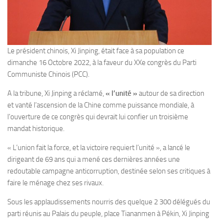
Le président chinois, Xi Jinping, était face à sa population ce
dimanche 16 Octobre 2022, à la faveur du XXe congrès du Parti
Communiste Chinois (PCC).
A la tribune, Xi Jinping a réclamé,
« l’unité »
autour de sa direction
et vanté l’ascension de la Chine comme puissance mondiale, à
l’ouverture de ce congrès qui devrait lui confier un troisième
mandat historique.
« L’union fait la force, et la victoire requiert l’unité », a lancé le
dirigeant de 69 ans qui a mené ces dernières années une
redoutable campagne anticorruption, destinée selon ses critiques à
faire le ménage chez ses rivaux.
Sous les applaudissements nourris des quelque 2 300 délégués du
parti réunis au Palais du peuple, place Tiananmen à Pékin, Xi Jinping