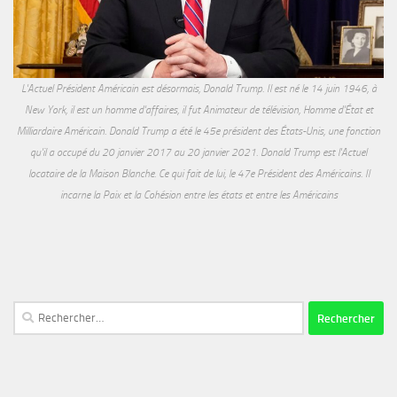
L'Actuel Président Américain est désormais, Donald Trump. Il est né le 14 juin 1946, à
New York, il est un homme d'affaires, il fut Animateur de télévision, Homme d'État et
Milliardaire Américain. Donald Trump a été le 45e président des États-Unis, une fonction
qu'il a occupé du 20 janvier 2017 au 20 janvier 2021. Donald Trump est l'Actuel
locataire de la Maison Blanche. Ce qui fait de lui, le 47e Président des Américains. Il
incarne la Paix et la Cohésion entre les états et entre les Américains
Rechercher :