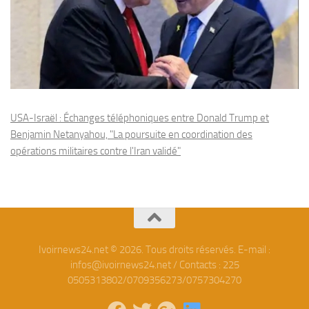
USA-Israël : Échanges téléphoniques entre Donald Trump et
Benjamin Netanyahou, "La poursuite en coordination des
opérations militaires contre l'Iran validé"
Ivoirnews24.net © 2026. Tous droits réservés. E-mail :
infos@ivoirnews24.net / Contacts : 225
0505313802/0709356273/0757304270