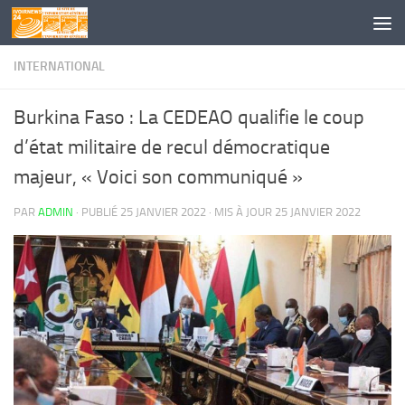
Skip to content
INTERNATIONAL
Burkina Faso : La CEDEAO qualifie le coup
d’état militaire de recul démocratique
majeur, « Voici son communiqué »
PAR
ADMIN
· PUBLIÉ
25 JANVIER 2022
· MIS À JOUR
25 JANVIER 2022