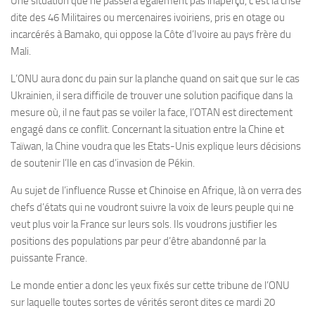
Une situation que ne passera également pas inaperçu, c’est la crise
dite des 46 Militaires ou mercenaires ivoiriens, pris en otage ou
incarcérés à Bamako, qui oppose la Côte d’Ivoire au pays frère du
Mali.
L’ONU aura donc du pain sur la planche quand on sait que sur le cas
Ukrainien, il sera difficile de trouver une solution pacifique dans la
mesure où, il ne faut pas se voiler la face, l’OTAN est directement
engagé dans ce conflit. Concernant la situation entre la Chine et
Taïwan, la Chine voudra que les Etats-Unis explique leurs décisions
de soutenir l’Ile en cas d’invasion de Pékin.
Au sujet de l’influence Russe et Chinoise en Afrique, là on verra des
chefs d’états qui ne voudront suivre la voix de leurs peuple qui ne
veut plus voir la France sur leurs sols. Ils voudrons justifier les
positions des populations par peur d’être abandonné par la
puissante France.
Le monde entier a donc les yeux fixés sur cette tribune de l’ONU
sur laquelle toutes sortes de vérités seront dites ce mardi 20