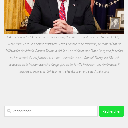
L'Actuel Président Américain est désormais, Donald Trump. Il est né le 14 juin 1946, à
New York, il est un homme d'affaires, il fut Animateur de télévision, Homme d'État et
Milliardaire Américain. Donald Trump a été le 45e président des États-Unis, une fonction
qu'il a occupé du 20 janvier 2017 au 20 janvier 2021. Donald Trump est l'Actuel
locataire de la Maison Blanche. Ce qui fait de lui, le 47e Président des Américains. Il
incarne la Paix et la Cohésion entre les états et entre les Américains
Rechercher :