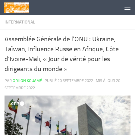
Skip to content
INTERNATIONAL
Assemblée Générale de l’ONU : Ukraine,
Taïwan, Influence Russe en Afrique, Côte
d’Ivoire-Mali, « Jour de vérité pour les
dirigeants du monde »
PAR
ODILON KOUAMÉ
· PUBLIÉ
20 SEPTEMBRE 2022
· MIS À JOUR
20
SEPTEMBRE 2022