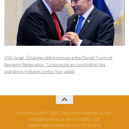
USA-Israël : Échanges téléphoniques entre Donald Trump et
Benjamin Netanyahou, "La poursuite en coordination des
opérations militaires contre l'Iran validé"
Ivoirnews24.net © 2026. Tous droits réservés. E-mail :
infos@ivoirnews24.net / Contacts : 225
0505313802/0709356273/0757304270