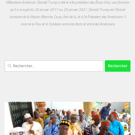
Milliardaire Américain. Donald Trump a été le 45e président des États-Unis, une fonction
qu'il a occupé du 20 janvier 2017 au 20 janvier 2021. Donald Trump est l'Actuel
locataire de la Maison Blanche. Ce qui fait de lui, le 47e Président des Américains. Il
incarne la Paix et la Cohésion entre les états et entre les Américains
Rechercher :