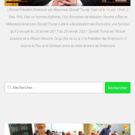
L'Actuel Président Américain est désormais, Donald Trump. Il est né le 14 juin 1946, à
New York, il est un homme d'affaires, il fut Animateur de télévision, Homme d'État et
Milliardaire Américain. Donald Trump a été le 45e président des États-Unis, une fonction
qu'il a occupé du 20 janvier 2017 au 20 janvier 2021. Donald Trump est l'Actuel
locataire de la Maison Blanche. Ce qui fait de lui, le 47e Président des Américains. Il
incarne la Paix et la Cohésion entre les états et entre les Américains
Rechercher :