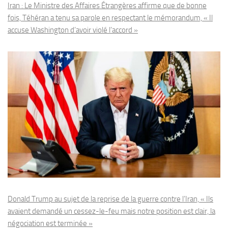
Iran : Le Ministre des Affaires Étrangères affirme que de bonne
fois, Téhéran a tenu sa parole en respectant le mémorandum, « Il
accuse Washington d’avoir violé l’accord »
Donald Trump au sujet de la reprise de la guerre contre l’Iran, « Ils
avaient demandé un cessez-le-feu mais notre position est clair, la
négociation est terminée »