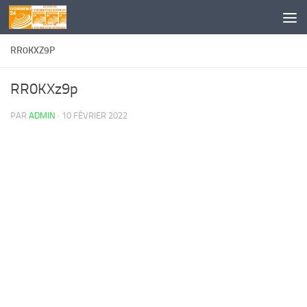
Skip to content
RR0KXZ9P
RR0KXz9p
PAR
ADMIN
·
10 FÉVRIER 2022