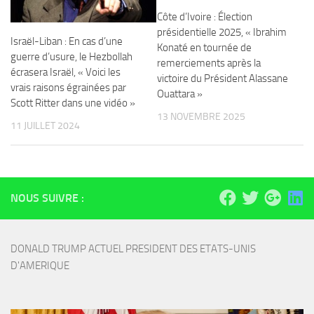
Côte d’Ivoire : Élection
présidentielle 2025, « Ibrahim
Israël-Liban : En cas d’une
Konaté en tournée de
guerre d’usure, le Hezbollah
remerciements après la
écrasera Israël, « Voici les
victoire du Président Alassane
vrais raisons égrainées par
Ouattara »
Scott Ritter dans une vidéo »
13 NOVEMBRE 2025
11 JUILLET 2024
NOUS SUIVRE :
DONALD TRUMP ACTUEL PRESIDENT DES ETATS-UNIS 
D'AMERIQUE