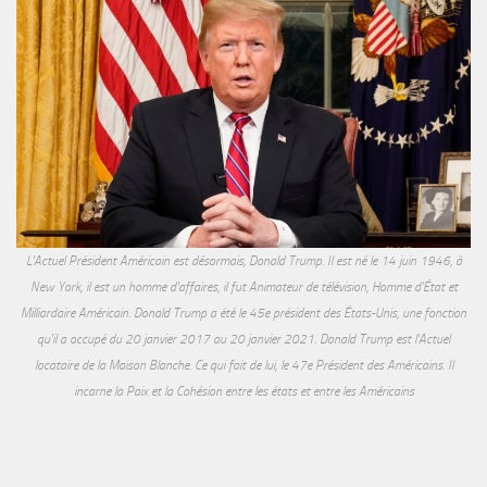
L'Actuel Président Américain est désormais, Donald Trump. Il est né le 14 juin 1946, à
New York, il est un homme d'affaires, il fut Animateur de télévision, Homme d'État et
Milliardaire Américain. Donald Trump a été le 45e président des États-Unis, une fonction
qu'il a occupé du 20 janvier 2017 au 20 janvier 2021. Donald Trump est l'Actuel
locataire de la Maison Blanche. Ce qui fait de lui, le 47e Président des Américains. Il
incarne la Paix et la Cohésion entre les états et entre les Américains