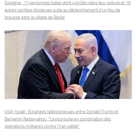
Espagne : 11 personnes tuées dont 4 brûlés dans leur voiture et 19
autres portées disparues suite au déclenchement d’un feu de
brousse dans le village de Bedar
USA-Israël : Échanges téléphoniques entre Donald Trump et
Benjamin Netanyahou, "La poursuite en coordination des
opérations militaires contre l'Iran validé"