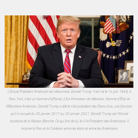
L'Actuel Président Américain est désormais, Donald Trump. Il est né le 14 juin 1946, à
New York, il est un homme d'affaires, il fut Animateur de télévision, Homme d'État et
Milliardaire Américain. Donald Trump a été le 45e président des États-Unis, une fonction
qu'il a occupé du 20 janvier 2017 au 20 janvier 2021. Donald Trump est l'Actuel
locataire de la Maison Blanche. Ce qui fait de lui, le 47e Président des Américains. Il
incarne la Paix et la Cohésion entre les états et entre les Américains