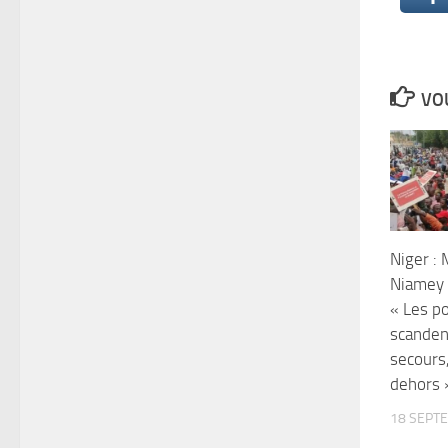
VOU
Niger : 
Niamey 
« Les p
scanden
secours
dehors 
18 SEPT