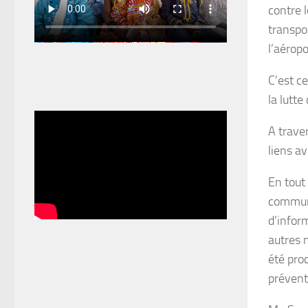
contre l
transpor
l’aérop
C’est ce
la lutt
A trave
liens av
En tout 
communa
d’infor
autres m
été pro
prévent