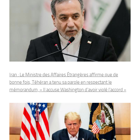
Iran : Le Ministre des Affaires Étrangères affirme que de
bonne fois, Téhéran a tenu sa parole en respectant le
mémorandum, « Il accuse Washington d’avoir violé l’accord »