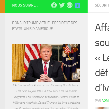
NOUS SUIVRE :
SÉCURI
DONALD TRUMP ACTUEL PRESIDENT DES 
Aff
ETATS-UNIS D'AMERIQUE
sou
« L
déf
d’I
L'Actuel Président Américain est désormais, Donald Trump.
Il est né le 14 juin 1946, à New York, il est un homme
d'affaires, il fut Animateur de télévision, Homme d'État et
PAR
ADM
Milliardaire Américain. Donald Trump a été le 45e président
des États-Unis, une fonction qu'il a occupé du 20 janvier