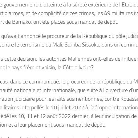
e gouvernement, d’atteinte à la sûreté extérieure de l’Etat, d
t d’armes, et de complicité de ces crimes, les 49 militaires iv
ort de Bamako, ont été placés sous mandat de dépôt.
 qu’avait annoncé le procureur de la République du pôle judici
e contre le terrorisme du Mali, Samba Sissoko, dans un comm
rs cette décision, les autorités Maliennes ont-elles définiti
ec le pays frère et voisin, la Côte d’Ivoire?
cas, dans ce communiqué, le procureur de la république du Mal
uté nationale et internationale, que suite à l’ouverture d’u
mation judiciaire pour les faits susmentionnés, contre Kouas
ilitaires interpellés le 10 juillet 2022 à l’aéroport internatio
cédé les 10, 11 et 12 août 2022 dernier, à leur inculpation de
ion et à leur placement sous mandat de dépôt.