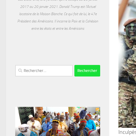
2017 au 20 janvier 2021. Donald Trump est l'Actuel
locataire de la Maison Blanche. Ce qui fait de lui, le 47e
Président des Américains. Il incarne la Paix et la Cohésion
entre les états et entre les Américains
Rechercher :
Inculpés