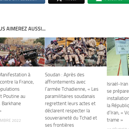
S AIMEREZ AUSSI...
Manifestation à
Soudan : Après des
contre la France,
affrontements avec
Israël-Iran
opulations
l’armée Tchadienne, « Les
se prépare
t Poutine au
paramilitaires soudanais
installatio
, Barkhane
regrettent leurs actes et
la Républi
»
déclarent respecter la
d’Iran, « V
souveraineté du Tchad et
trame »
EMBRE 2022
ses frontières