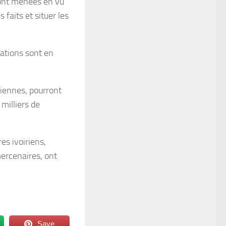
ront menées en vu
 faits et situer les
iations sont en
liennes, pourront
 milliers de
res ivoiriens,
ercenaires, ont
Save