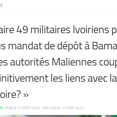
TÉ
aire 49 militaires Ivoiriens 
s mandat de dépôt à Bama
es autorités Maliennes cou
initivement les liens avec l
voire? »
IN
· PUBLIÉ
17 AOÛT 2022
· MIS À JOUR
17 AOÛT 2022