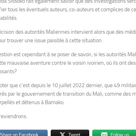
a Sissoko fait également savoir que des investigations se
fier tous les éventuels auteurs, co-auteurs et complices de ces
bilités.
écision des autorités Maliennes intervient alors que des méd
ur trouver une issue paisible à cette situation.
stion est cependant à se poser de savoir, si les autorités Ma
tte mauvaise aventure contre le voisin ivoirien, où ils ont des
issants?
noter que c’est depuis le 10 juillet 2022 dernier, que 49 militai
rés par le gouvernement de transition du Mali, comme des m
erpellés et détenus à Bamako.
reviendrons.
Share on Facebook
Tweet
Follow us