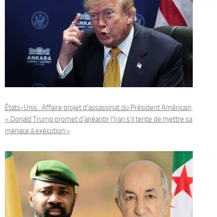
États-Unis : Affaire projet d’assassinat du Président Américain,
« Donald Trump promet d’anéantir l’Iran s’il tente de mettre sa
menace à exécution »