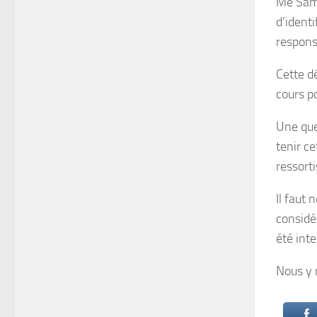
Me Samb
d’identi
responsa
Cette d
cours po
Une que
tenir ce
ressort
Il faut 
considé
été int
Nous y 