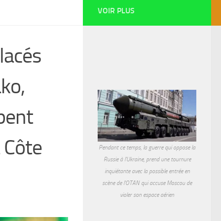
VOIR PLUS
placés
ko,
pent
a Côte
Pendant ce temps, la guerre qui oppose la
Russie à l'Ukraine, prend une tournure
inquiétante avec la possible entrée en
scène de l'OTAN qui accuse Moscou de
violer son espace aérien