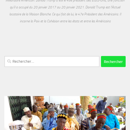
Milliardaire Américain. Donald Trump a été le 45e président des États-Unis, une fonction
qu'il a occupé du 20 janvier 2017 au 20 janvier 2021. Donald Trump est l'Actuel
locataire de la Maison Blanche. Ce qui fait de lui, le 47e Président des Américains. Il
incarne la Paix et la Cohésion entre les états et entre les Américains
Rechercher :